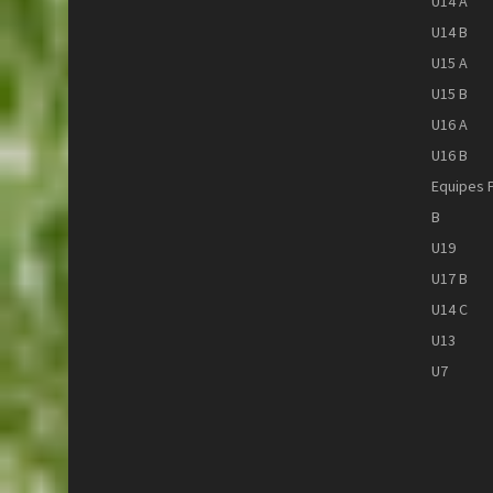
U14 A
U14 B
U15 A
U15 B
U16 A
U16 B
Equipes 
B
U19
U17 B
U14 C
U13
U7