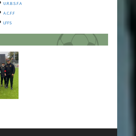
U.R.B.S.F.A
A.C.F.F
LFFS