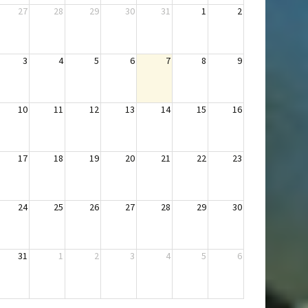
27
28
29
30
31
1
2
3
4
5
6
7
8
9
10
11
12
13
14
15
16
17
18
19
20
21
22
23
24
25
26
27
28
29
30
31
1
2
3
4
5
6