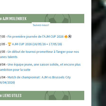
AJM MOLENBEEK
Suivez-nous !
7/05
-
Fin première journée de l’AJM CUP 2026
2/05
-
AJM CUP 2026 (16/05/26 + 17/05/26)
3/05
-
Un début de tournoi prometteur à Tanger pour nos
eunes talents
9/04
-
Une équipe jeune, une saison solide, et encore plus
’ambition pour la suite
5/04
-
Match de championnat : AJM vs Brussels City
26/04/2026)
LIENS UTILES