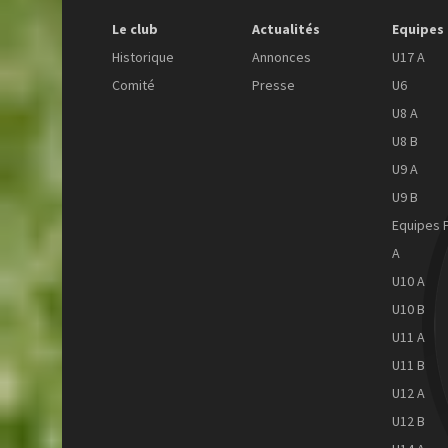
Le club
Actualités
Equipes
Historique
Annonces
U17 A
Comité
Presse
U6
U8 A
U8 B
U9 A
U9 B
Equipes 
A
U10 A
U10 B
U11 A
U11 B
U12 A
U12 B