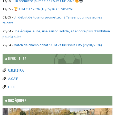
17/05
-
Fin première journée de l’AJM CUP 2026
12/05
-
AJM CUP 2026 (16/05/26 + 17/05/26)
03/05
-
Un début de tournoi prometteur à Tanger pour nos jeunes
talents
29/04
-
Une équipe jeune, une saison solide, et encore plus d’ambition
pour la suite
25/04
-
Match de championnat : AJM vs Brussels City (26/04/2026)
LIENS UTILES
U.R.B.S.F.A
A.C.F.F
LFFS
NOS ÉQUIPES