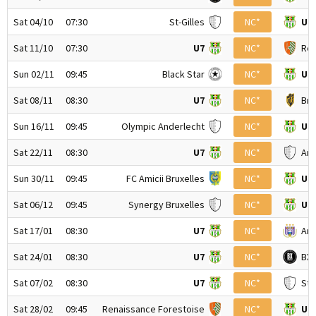
Sat 04/10
07:30
St-Gilles
NC*
U7
Sat 11/10
07:30
U7
NC*
Ren
Sun 02/11
09:45
Black Star
NC*
U7
Sat 08/11
08:30
U7
NC*
Bru
Sun 16/11
09:45
Olympic Anderlecht
NC*
U7
Sat 22/11
08:30
U7
NC*
Ann
Sun 30/11
09:45
FC Amicii Bruxelles
NC*
U7
Sat 06/12
09:45
Synergy Bruxelles
NC*
U7
Sat 17/01
08:30
U7
NC*
And
Sat 24/01
08:30
U7
NC*
BX 
Sat 07/02
08:30
U7
NC*
St-
Sat 28/02
09:45
Renaissance Forestoise
NC*
U7