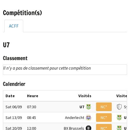
Compétition(s)
ACFF
U7
Classement
Il n'y a pas de classement pour cette compétition
Calendrier
Date
Heure
Visités
Visiteu
Sat 06/09
07:30
U7
NC*
Syn
Sat 13/09
08:45
Anderlecht
NC*
U7
Sat 20/09
12:00
BX Brussels
NC*
U7