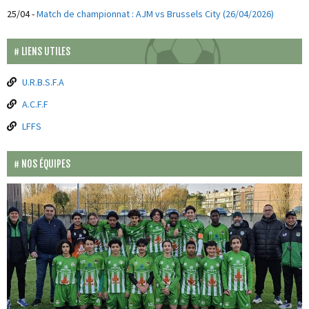
25/04
-
Match de championnat : AJM vs Brussels City (26/04/2026)
LIENS UTILES
U.R.B.S.F.A
A.C.F.F
LFFS
NOS ÉQUIPES