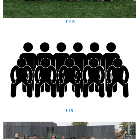
U16 B
U19