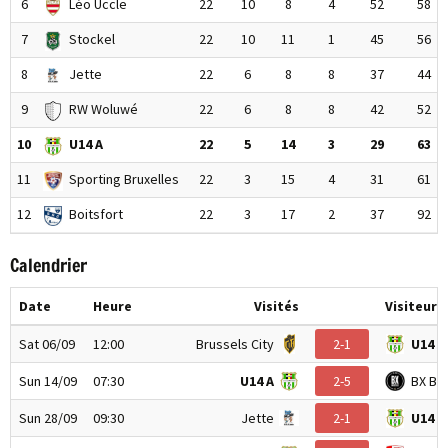
6
Léo Uccle
22
10
8
4
52
58
7
Stockel
22
10
11
1
45
56
8
Jette
22
6
8
8
37
44
9
RW Woluwé
22
6
8
8
42
52
10
U14 A
22
5
14
3
29
63
11
Sporting Bruxelles
22
3
15
4
31
61
12
Boitsfort
22
3
17
2
37
92
Calendrier
Date
Heure
Visités
Visiteurs
Sat 06/09
12:00
Brussels City
2-1
U14 A
Sun 14/09
07:30
U14 A
2-5
BX Br
Sun 28/09
09:30
Jette
2-1
U14 A