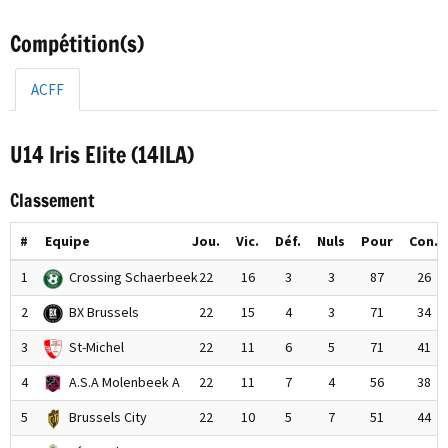
Compétition(s)
ACFF
U14 Iris Elite (14ILA)
Classement
#
Equipe
Jou.
Vic.
Déf.
Nuls
Pour
Con.
1
Crossing Schaerbeek
22
16
3
3
87
26
2
BX Brussels
22
15
4
3
71
34
3
St-Michel
22
11
6
5
71
41
4
A.S.A Molenbeek A
22
11
7
4
56
38
5
Brussels City
22
10
5
7
51
44