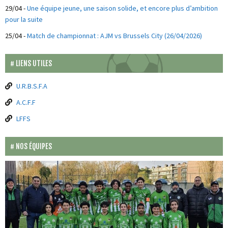
29/04
-
Une équipe jeune, une saison solide, et encore plus d’ambition
pour la suite
25/04
-
Match de championnat : AJM vs Brussels City (26/04/2026)
LIENS UTILES
U.R.B.S.F.A
A.C.F.F
LFFS
NOS ÉQUIPES