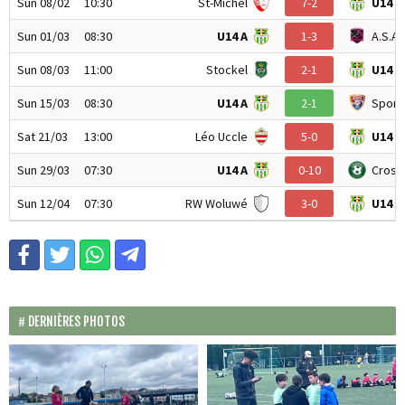
Sun 08/02
10:30
St-Michel
7-2
U14 A
Sun 01/03
08:30
U14 A
1-3
A.S.A
Sun 08/03
11:00
Stockel
2-1
U14 A
Sun 15/03
08:30
U14 A
2-1
Sporti
Sat 21/03
13:00
Léo Uccle
5-0
U14 A
Sun 29/03
07:30
U14 A
0-10
Cross
Sun 12/04
07:30
RW Woluwé
3-0
U14 A
DERNIÈRES PHOTOS