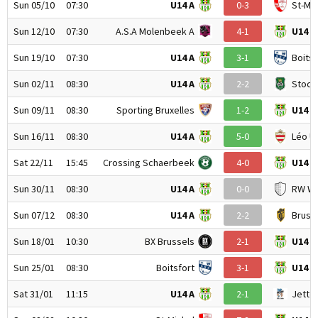
Sun 05/10
07:30
U14 A
0-3
St-Mic
Sun 12/10
07:30
A.S.A Molenbeek A
4-1
U14 A
Sun 19/10
07:30
U14 A
3-1
Boitsf
Sun 02/11
08:30
U14 A
2-2
Stock
Sun 09/11
08:30
Sporting Bruxelles
1-2
U14 A
Sun 16/11
08:30
U14 A
5-0
Léo U
Sat 22/11
15:45
Crossing Schaerbeek
4-0
U14 A
Sun 30/11
08:30
U14 A
0-0
RW W
Sun 07/12
08:30
U14 A
2-2
Brusse
Sun 18/01
10:30
BX Brussels
2-1
U14 A
Sun 25/01
08:30
Boitsfort
3-1
U14 A
Sat 31/01
11:15
U14 A
2-1
Jette