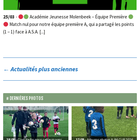
25/03
-
Académie Jeunesse Molenbeek – Équipe Première
Match nul pour notre équipe première A, qui a partagé les points
(1 – 1) face à A.S.A. [...]
←
Actualités plus anciennes
DERNIÈRES PHOTOS
18/05
- Clap de fin pour cette magnifique édition de l’AJM CUP 2026
17/05
- Albums photos AJM CUP 2026